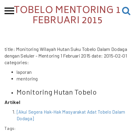
TOBELO MENTORING 1
Beranda
FEBRUARI 2015
Tentang
Permohonan Hibah
title: Monitoring Wilayah Hutan Suku Tobelo Dalam Dodaga
Sekolah Pemikiran
dengan Seluler - Mentoring 1 Februari 2015 date: 2015-02-01
Perempuan
categories:
Etalase
laporan
mentoring
Blog CME
Monitoring Hutan Tobelo
Artikel
Proyek Terdahulu
[Akui Segera Hak-Hak Masyarakat Adat Tobelo Dalam
Dodaga]
Tags:
Kredit Web-site