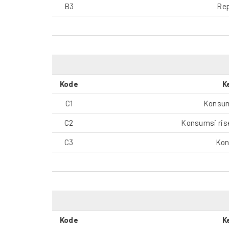
B3
Rep
Kode
K
C1
Konsum
C2
Konsumsi rise
C3
Kon
Kode
K