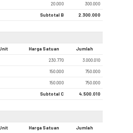
o
20.000
300.000
Subtotal B
2.300.000
Unit
Harga Satuan
Jumlah
230.770
3.000.010
150.000
750.000
150.000
750.000
Subtotal C
4.500.010
Unit
Harga Satuan
Jumlah