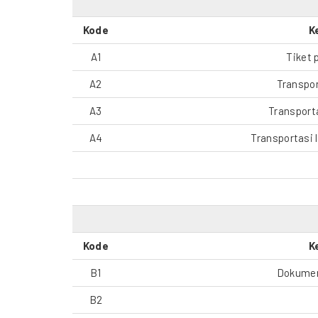
Kode
K
A1
Tiket 
A2
Transpor
A3
Transporta
A4
Transportasi 
Kode
K
B1
Dokument
B2