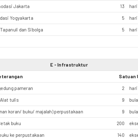
odasi Jakarta
13
hari
asi Yogyakarta
5
hari
Tapanuli dan Sibolga
5
hari
E - Infrastruktur
eterangan
Satuan 
gedung pameran
2
hari
Alat tulis
9
bul
linan koran/ buku/ majalah) perpustakaan
9
bul
Cetak buku
200
eks
 buku ke perpustakaan
140
eks