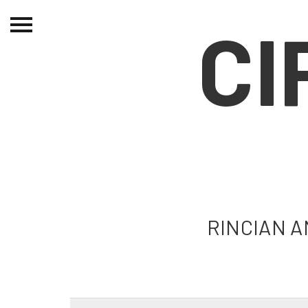
CI
Beranda
Tentang
Permohonan Hibah
Sekolah Pemikiran
Perempuan
Etalase
Blog CME
RINCIAN 
Proyek Terdahulu
Kredit Web-site