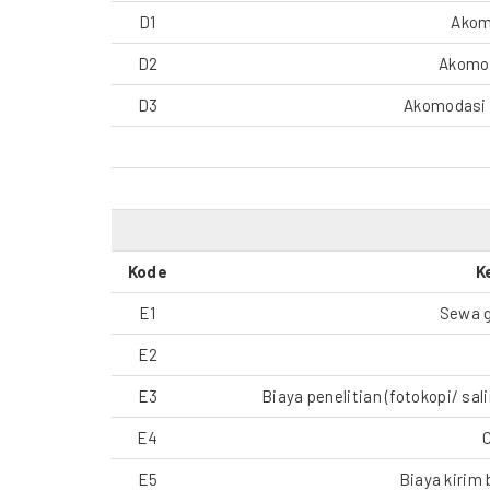
D1
Akom
D2
Akomod
D3
Akomodasi 
Kode
K
E1
Sewa 
E2
E3
Biaya penelitian (fotokopi/ sa
E4
E5
Biaya kirim