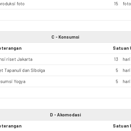
roduksi foto
15
fot
C - Konsumsi
eterangan
Satuan 
si riset Jakarta
13
hari
t Tapanuli dan Sibolga
5
hari
sumsi Yogya
5
hari
D - Akomodasi
eterangan
Satuan 