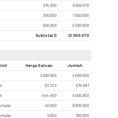
615.390
8.000.070
300.000
1.500.000
500.000
2.500.000
Subtotal D
12.000.070
Unit
Harga Satuan
Jumlah
2.000.000
4.000.000
an
53.333
479.997
an
444.450
4.000.050
emplar
40.000
8.000.000
emplar
5.000
700.000