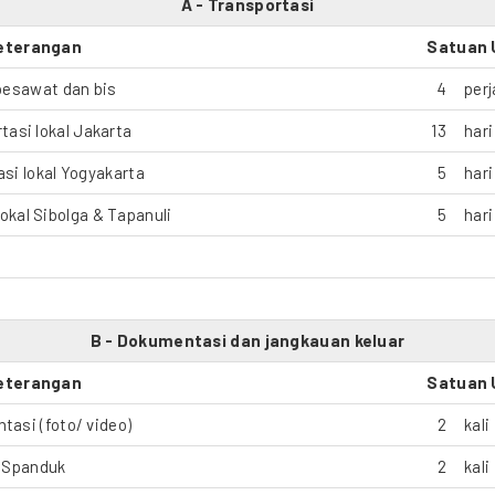
A - Transportasi
eterangan
Satuan 
pesawat dan bis
4
perj
tasi lokal Jakarta
13
hari
si lokal Yogyakarta
5
hari
lokal Sibolga & Tapanuli
5
hari
B - Dokumentasi dan jangkauan keluar
eterangan
Satuan 
asi (foto/ video)
2
kali
Spanduk
2
kali