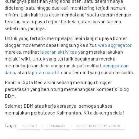
kurangnya pelatihan yang konsisten, satu daerah hanya
didatangi satu hingga dua kali, monitoring terjadi namun
minim. Lain kali kita akan mendatangi suatu daerah dengan
teratur, agar upaya terjadi berkelanjutan, bukan karena
kebetulan, janjinya.
Untuk yang tertarik mempelajari lebih lanjut upaya border
blogger movement dapat langsung ke situs
web aggregator
mereka, melihat
laporan aktivitas
yang mereka lakukan
melalui wiki. Untuk yang tertarik bagaimana mereka
membelanjakan dana anggaran dapat melihat
penggunaan
dana
, atau
laporan naratif
dana termin I yang sudah tersedia.
Panitia Cipta Media kini sedang menunggu blogger
perbatasan yang beruntung memenangkan kompetisi blog
BBM.
Selamat BBM atas kerja kerasnya, semoga sukses
memajukan perbatasan Kalimantan. Kita dukung selalu!
Tags:
BLOGGER
PERBATASAN
BORDER BLOGGER MOVEMENT