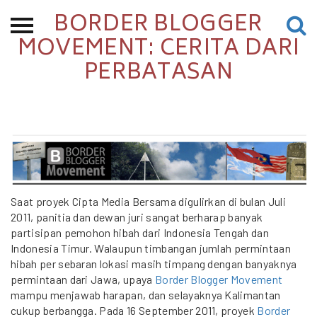
BORDER BLOGGER
Beranda
MOVEMENT: CERITA DARI
PERBATASAN
Tentang
Permohonan Hibah
Sekolah Pemikiran
Perempuan
Etalase
Blog CME
Saat proyek Cipta Media Bersama digulirkan di bulan Juli
2011, panitia dan dewan juri sangat berharap banyak
partisipan pemohon hibah dari Indonesia Tengah dan
Indonesia Timur. Walaupun timbangan jumlah permintaan
Proyek Terdahulu
hibah per sebaran lokasi masih timpang dengan banyaknya
permintaan dari Jawa, upaya
Border Blogger Movement
mampu menjawab harapan, dan selayaknya Kalimantan
cukup berbangga. Pada 16 September 2011, proyek
Border
Kredit Web-site