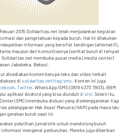
Febuari 2015 Solidaritas.net telah menjalankan kegiatan
ormasi dan pengetahuan kepada buruh. Hal ini dilakukan
ndapatkan informasi yang bersifat tandingan (alternatif),
 utama maupun dari komunitasnya (serikat buruh di tempat
tu, Solidaritas.net membuka pusat media (
media center
)
wasan Jababeka, Bekasi.
ut disediakan konten berupa teks dan video terkait
 diakses di
solidaritas.net/tag/smc
. Konten ini juga
cebook
,
Twitter
, WhatsApp/SMS (0819 4373 7903), BBM
lui aplikasi Android yang bisa diunduh
di sini
. Selain itu,
 Center (SMC) membuka diskusi yang diselenggarakan tiap
has pelanggaran Hak Asasi Manusia (HAM) pada masa lalu
an gerakan buruh saat ini.
rakan pelatihan jurnalistik untuk mendorong buruh
informasi mengenai perburuhan. Mereka juga diberikan