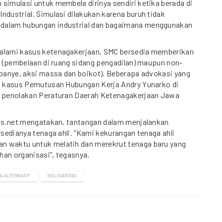
simulasi untuk membela dirinya sendiri ketika berada di
ndustrial. Simulasi dilakukan karena buruh tidak
dalam hubungan industrial dan bagaimana menggunakan
alami kasus ketenagakerjaan, SMC bersedia memberikan
si (pembelaan di ruang sidang pengadilan) maupun non-
mpanye, aksi massa dan boikot). Beberapa advokasi yang
ah kasus Pemutusan Hubungan Kerja Andry Yunarko di
i penolakan Peraturan Daerah Ketenagakerjaan Jawa
tas.net mengatakan, tantangan dalam menjalankan
ersedianya tenaga ahli. “Kami kekurangan tenaga ahli
 waktu untuk melatih dan merekrut tenaga baru yang
han organisasi”, tegasnya.
A ALTERNATIF
SOLIDARITAS