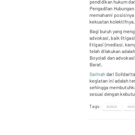
pendidikan hukum dan 
Pengadilan Hubungan I
memahami posisinya 
kekuatan kolektifnya.
Bagi buruh yang meng
advokasi, baik litiga
litigasi (mediasi, ka
telah dilakukan adal
Boyolali dan advokas
Barat.
Sarinah
dari Solidari
kegiatan ini adalah t
sehingga membutuhkan
sesuai dengan kebutu
Tags:
BURUH
MEDI