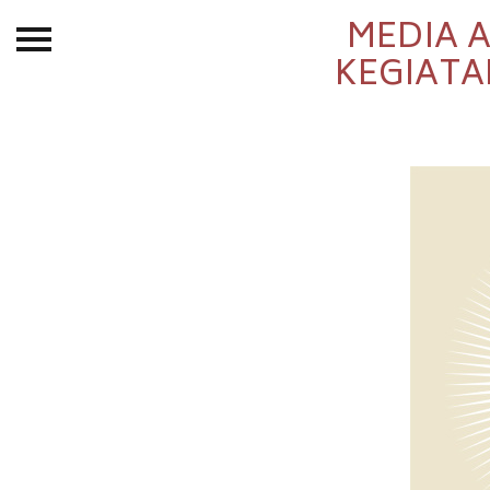
MEDIA A
Beranda
KEGIATA
Tentang
Permohonan Hibah
Sekolah Pemikiran
Perempuan
Etalase
Blog CME
Proyek Terdahulu
Kredit Web-site