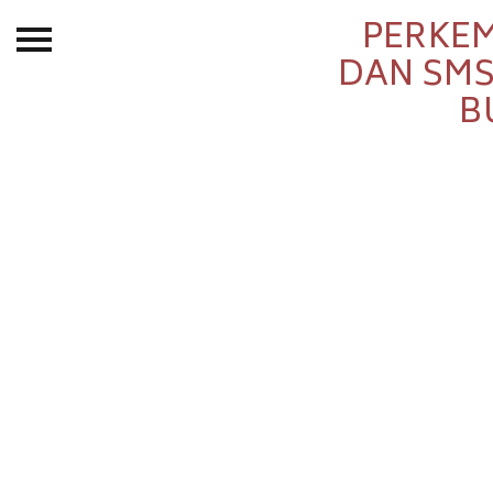
PERKEM
Beranda
DAN SMS
B
Tentang
Permohonan Hibah
Sekolah Pemikiran
Perempuan
Etalase
Blog CME
Proyek Terdahulu
Kredit Web-site