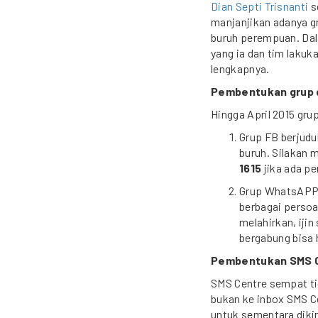
Dian Septi Trisnanti
s
manjanjikan adanya g
buruh perempuan. Dal
yang ia dan tim lakuk
lengkapnya.
Pembentukan grup 
Hingga April 2015 grup
Grup FB berjudu
buruh. Silakan 
1615
jika ada pe
Grup WhatsAPP b
berbagai persoal
melahirkan, ijin
bergabung bisa
Pembentukan SMS 
SMS Centre sempat ti
bukan ke inbox SMS Ce
untuk sementara diki