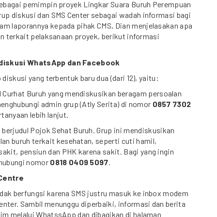
ebagai pemimpin proyek Lingkar Suara Buruh Perempuan
rup diskusi dan SMS Center sebagai wadah informasi bagi
am laporannya kepada pihak CMS, Dian menjelasakan apa
an terkait pelaksanaan proyek, berikut informasi
diskusi WhatsApp dan Facebook
 diskusi yang terbentuk baru dua (dari 12), yaitu:
l Curhat Buruh yang mendiskusikan beragam persoalan
menghubungi admin grup (Atly Serita) di nomor
0857 7302
rtanyaan lebih lanjut.
erjudul Pojok Sehat Buruh. Grup ini mendiskusikan
an buruh terkait kesehatan, seperti cuti hamil,
 sakit, pensiun dan PHK karena sakit. Bagi yang ingin
 hubungi nomor
0818 0409 5097
.
Centre
dak berfungsi karena SMS justru masuk ke inbox modem
nter. Sambil menunggu diperbaiki, informasi dan berita
rim melalui WhatssApp dan dibagikan di halaman