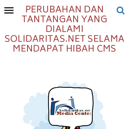
PERUBAHAN DAN
Beranda
TANTANGAN YANG
DIALAMI
Tentang
SOLIDARITAS.NET SELAMA
Permohonan Hibah
MENDAPAT HIBAH CMS
Sekolah Pemikiran
Perempuan
Etalase
Blog CME
Proyek Terdahulu
Kredit Web-site