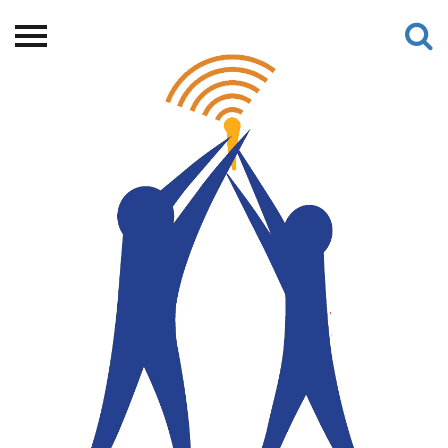
Beranda
Tentang
Permohonan Hibah
Sekolah Pemikiran
Perempuan
Etalase
Blog CME
Proyek Terdahulu
Kredit Web-site