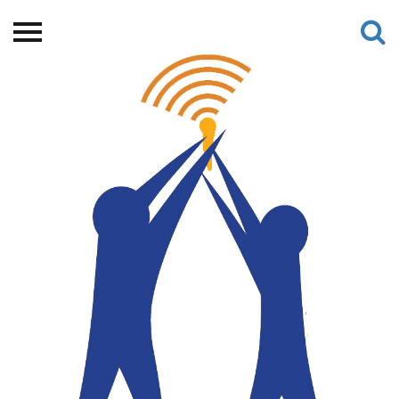
Beranda
Tentang
Permohonan Hibah
Sekolah Pemikiran
Perempuan
Etalase
Blog CME
Proyek Terdahulu
Kredit Web-site