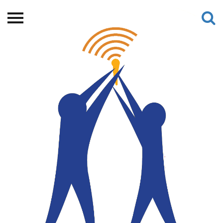
Beranda
Tentang
Permohonan Hibah
Sekolah Pemikiran
Perempuan
Etalase
Blog CME
Proyek Terdahulu
Kredit Web-site