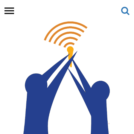
Beranda
Tentang
Permohonan Hibah
Sekolah Pemikiran
Perempuan
Etalase
Blog CME
Proyek Terdahulu
Kredit Web-site