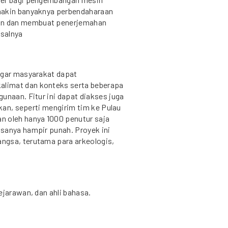
makin banyaknya perbendaharaan
an dan membuat penerjemahan
salnya
agar masyarakat dapat
limat dan konteks serta beberapa
unaan. Fitur ini dapat diakses juga
ukan, seperti mengirim tim ke Pulau
n oleh hanya 1000 penutur saja
sanya hampir punah. Proyek ini
ngsa, terutama para arkeologis,
ejarawan, dan ahli bahasa.