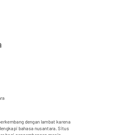
a
ra
berkembang dengan lambat karena
lengkapi bahasa nusantara. Situs
mber bagi pengembangan mesin