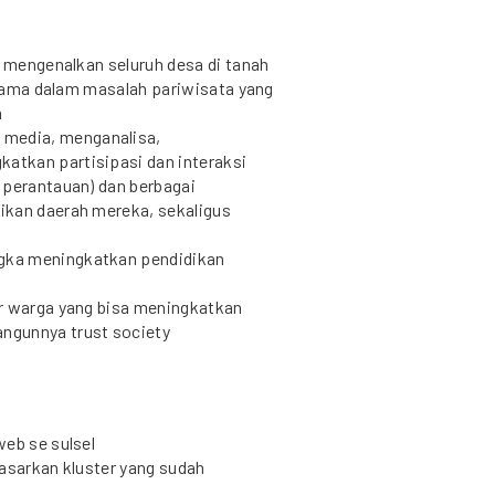
g mengenalkan seluruh desa di tanah
rutama dalam masalah pariwisata yang
a
media, menganalisa,
tkan partisipasi dan interaksi
 perantauan) dan berbagai
ikan daerah mereka, sekaligus
gka meningkatkan pendidikan
ar warga yang bisa meningkatkan
ngunnya trust society
web se sulsel
dasarkan kluster yang sudah