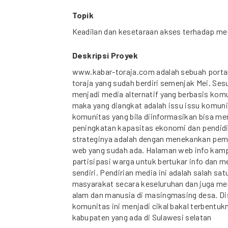
Topik
Keadilan dan kesetaraan akses terhadap me
Deskripsi Proyek
www.kabar-toraja.com adalah sebuah portal 
toraja yang sudah berdiri semenjak Mei. Sesua
menjadi media alternatif yang berbasis kom
maka yang diangkat adalah issu issu komuni
komunitas yang bila diinformasikan bisa 
peningkatan kapasitas ekonomi dan pendidi
strateginya adalah dengan menekankan pe
web yang sudah ada. Halaman web info kamp
partisipasi warga untuk bertukar info dan
sendiri. Pendirian media ini adalah salah sa
masyarakat secara keseluruhan dan juga 
alam dan manusia di masingmasing desa. Di
komunitas ini menjadi cikal bakal terbentu
kabupaten yang ada di Sulawesi selatan