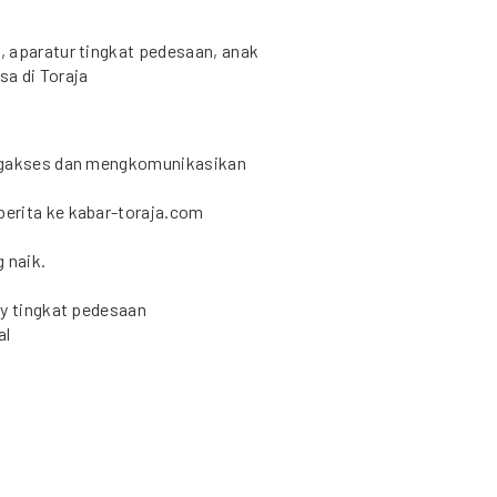
 aparatur tingkat pedesaan, anak
a di Toraja
engakses dan mengkomunikasikan
erita ke kabar-toraja.com
g naik.
cy tingkat pedesaan
al