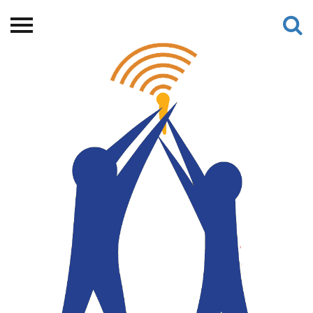
Beranda
Tentang
Permohonan Hibah
Sekolah Pemikiran
Perempuan
Etalase
Blog CME
Proyek Terdahulu
Kredit Web-site