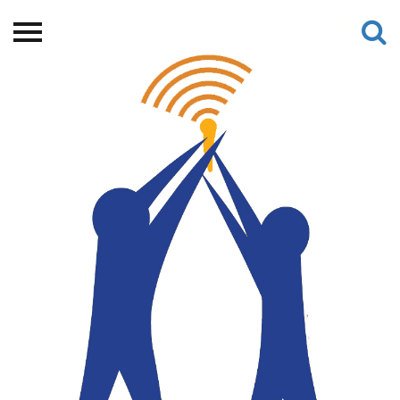
Beranda
Tentang
Permohonan Hibah
Sekolah Pemikiran
Perempuan
Etalase
Blog CME
Proyek Terdahulu
Kredit Web-site