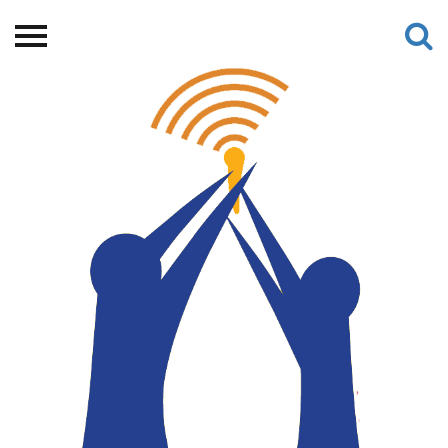
Beranda
Tentang
Permohonan Hibah
Sekolah Pemikiran
Perempuan
Etalase
Blog CME
Proyek Terdahulu
Kredit Web-site