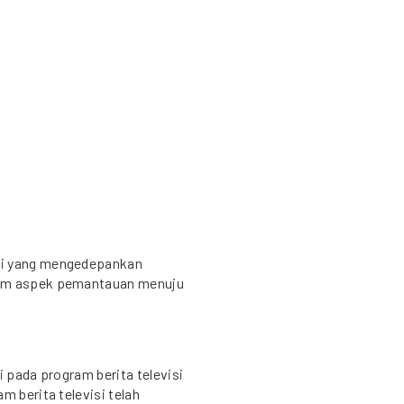
si yang mengedepankan
lam aspek pemantauan menuju
i pada program berita televisi
m berita televisi telah