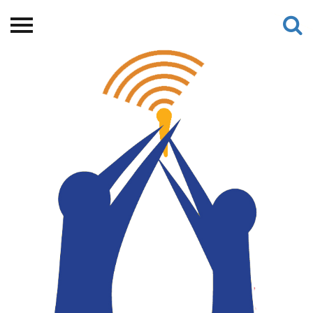
Beranda
Tentang
Permohonan Hibah
Sekolah Pemikiran
Perempuan
Etalase
Blog CME
Proyek Terdahulu
Kredit Web-site