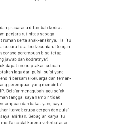
dan prasarana ditambah kodrat
 penjara rutinitas sebagai
 rumah serta anak-anaknya. Hal itu
a secara total berkesenian. Dengan
a seorang perempuan bisa tetap
ng jawab dan kodratnya?
tuk dapat menciptakan sebuah
takan lagu dari puisi-puisi yang
sendiri bersama keluarga dan teman-
orang perempuan yang mencintai
MP. Belajar menggubah lagu sejak
ah tangga, saya hampir tidak
emampuan dan bakat yang saya
uluhan karya berupa cerpen dan puisi
 saya lahirkan. Sebagian karya itu
 media sosial karena keterbatasan-