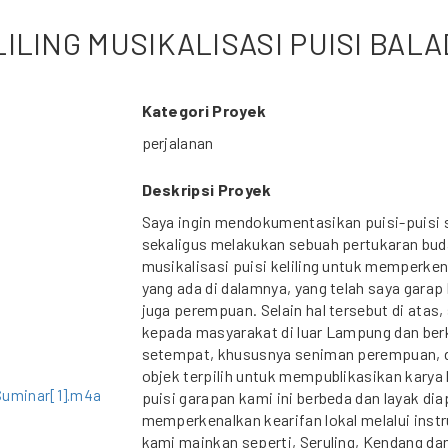
ELILING MUSIKALISASI PUISI BA
Kategori Proyek
perjalanan
Deskripsi Proyek
Saya ingin mendokumentasikan puisi-puisi 
sekaligus melakukan sebuah pertukaran bud
musikalisasi puisi keliling untuk memperken
yang ada di dalamnya, yang telah saya gara
juga perempuan. Selain hal tersebut di atas
kepada masyarakat di luar Lampung dan ber
setempat, khususnya seniman perempuan, d
objek terpilih untuk mempublikasikan karya
Suminar[1].m4a
puisi garapan kami ini berbeda dan layak dia
memperkenalkan kearifan lokal melalui ins
kami mainkan seperti, Seruling, Kendang da