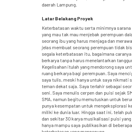
daerah Lampung.
Latar Belakang Proyek
Keterbatasan waktu serta minimnya sarana 
yang mau tak mau menjebak perempuan dalam
seorang ibu yang harus menjaga dan merawat
jelas membuat seorang perempuan tidak bis
segala keterbatasan itu, bagaimana carany
berkarya tanpa harus menelantarkan tanggu
Kegelisahan itulah yang mendorong saya un
ruang berkarya bagi perempuan. Saya mencip
saya tulis, meski hanya untuk saya nikmati 
teman dekat saja. Saya terlahir sebagai se
seni. Saya menulis cerpen dan puisi sejak S
SMA, namun begitu memutuskan untuk berum
punya kesempatan untuk mengeksplorasi k
miliki ke dunia luar. Hingga saat ini, telah p
dan sekitar 30 karya musikalisasi puisi yang
hanya mampu saya publikasikan di beberapa
keterbatasan yang mengepung.