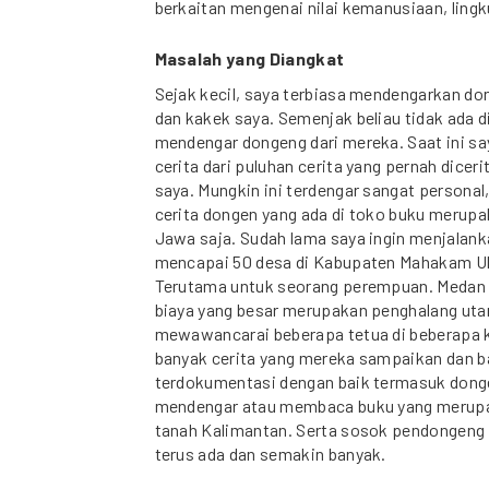
berkaitan mengenai nilai kemanusiaan, ling
Masalah yang Diangkat
Sejak kecil, saya terbiasa mendengarkan do
dan kakek saya. Semenjak beliau tidak ada d
mendengar dongeng dari mereka. Saat ini s
cerita dari puluhan cerita yang pernah dicer
saya. Mungkin ini terdengar sangat persona
cerita dongen yang ada di toko buku merupak
Jawa saja. Sudah lama saya ingin menjalank
mencapai 50 desa di Kabupaten Mahakam Ul
Terutama untuk seorang perempuan. Medan p
biaya yang besar merupakan penghalang uta
mewawancarai beberapa tetua di beberapa 
banyak cerita yang mereka sampaikan dan ba
terdokumentasi dengan baik termasuk dong
mendengar atau membaca buku yang merupak
tanah Kalimantan. Serta sosok pendongeng 
terus ada dan semakin banyak.