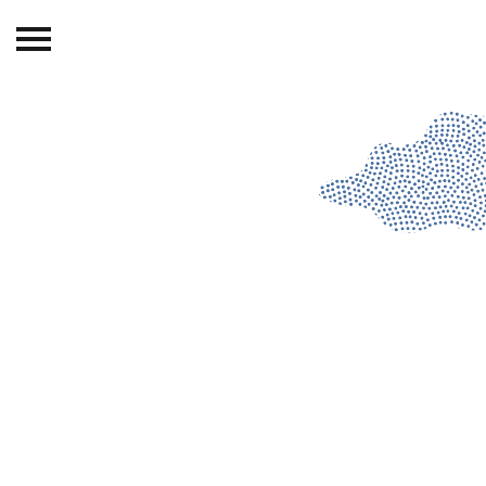
Beranda
Tentang
Permohonan Hibah
Sekolah Pemikiran
Perempuan
Etalase
Blog CME
Proyek Terdahulu
Kredit Web-site