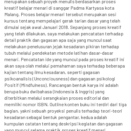
merupakan sebuah proyek menulis berdasarkan proses
kreatif belajar menari di sanggar Padma Kartyasa kota
Malang. Proses belajar menari tersebut merupakan sesi
kursus tentang mempelajari gerak tarian dasar yang telah
dimulai sejak awal Januari 2018. Sepanjang proses kreatif
yang telah dilakukan, saya melakukan pencatatan terhadap
detail praktik dan gagasan apa saja yang muncul saat
melakukan penelusuran jejak kesadaran pikiran terhadap
tubuh melalui pendekatan metode latihan dasar-dasar
menari. Pencatatan ide yang muncul pada proses kreatif ini
akan saya olah melalui pemahaman saya terhadap beberapa
kajian tentang ilmu kesadaran, seperti gagasan
psikoanalisis (Unconciousness) dan gagasan psikologi
Positif (Mindfulness). Rancangan bentuk karya ini adalah
berupa buku dwibahasa (Indonesia & Inggris) yang
diterbitkan melalui serangkaian proses editorial dan
memiliki nomor ISBN. Outline konten buku ini terdiri dari tiga
bagian, yakni sebuah proyeksi penulis terhadap teori-teori
kesadaran sebagai bentuk pengantar, kedua adalah
kumpulan catatan tentang deskripsi kegiatan dan gagasan
yang muncul selama praktik proses kreatif menari