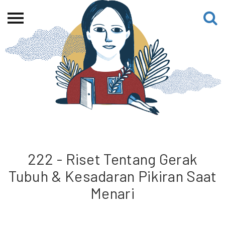
Beranda
Tentang
Permohonan Hibah
Sekolah Pemikiran
Perempuan
Etalase
Blog CME
222 - Riset Tentang Gerak
Tubuh & Kesadaran Pikiran Saat
Proyek Terdahulu
Menari
Kredit Web-site