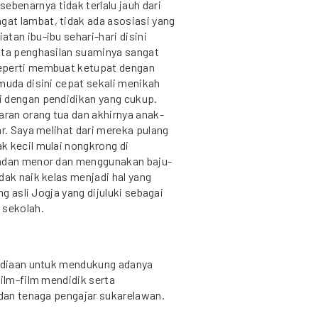
benarnya tidak terlalu jauh dari
at lambat, tidak ada asosiasi yang
tan ibu-ibu sehari-hari disini
ata penghasilan suaminya sangat
seperti membuat ketupat dengan
muda disini cepat sekali menikah
i dengan pendidikan yang cukup.
aran orang tua dan akhirnya anak-
ar. Saya melihat dari mereka pulang
k kecil mulai nongkrong di
andan menor dan menggunakan baju-
dak naik kelas menjadi hal yang
ng asli Jogja yang dijuluki sebagai
 sekolah.
sediaan untuk mendukung adanya
film-film mendidik serta
 dan tenaga pengajar sukarelawan.