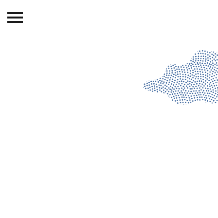
Beranda
Tentang
Permohonan Hibah
Sekolah Pemikiran
Perempuan
Etalase
Blog CME
Proyek Terdahulu
Kredit Web-site