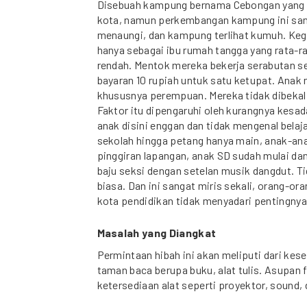
Disebuah kampung bernama Cebongan yang se
kota, namun perkembangan kampung ini sang
menaungi, dan kampung terlihat kumuh. Kegia
hanya sebagai ibu rumah tangga yang rata-r
rendah. Mentok mereka bekerja serabutan 
bayaran 10 rupiah untuk satu ketupat. Anak 
khususnya perempuan. Mereka tidak dibekal
Faktor itu dipengaruhi oleh kurangnya kesad
anak disini enggan dan tidak mengenal belaj
sekolah hingga petang hanya main, anak-ana
pinggiran lapangan, anak SD sudah mulai d
baju seksi dengan setelan musik dangdut. Ti
biasa. Dan ini sangat miris sekali, orang-ora
kota pendidikan tidak menyadari pentingnya
Masalah yang Diangkat
Permintaan hibah ini akan meliputi dari ke
taman baca berupa buku, alat tulis. Asupan 
ketersediaan alat seperti proyektor, sound,