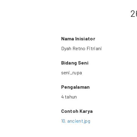
2
Nama Inisiator
Dyah Retno Fitriani
Bidang Seni
seni_rupa
Pengalaman
4 tahun
Contoh Karya
10. ancient.jpg