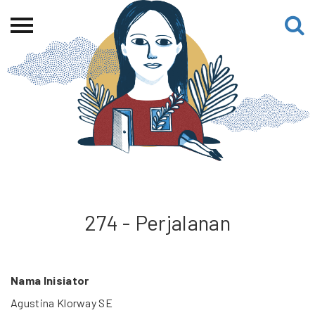
Beranda
Tentang
Permohonan Hibah
Sekolah Pemikiran
Perempuan
Etalase
Blog CME
274 - Perjalanan
Proyek Terdahulu
Nama Inisiator
Agustina Klorway SE
Kredit Web-site