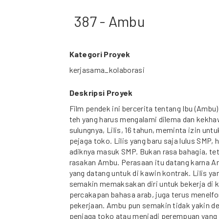
387 - Ambu
Kategori Proyek
kerjasama_kolaborasi
Deskripsi Proyek
Film pendek ini bercerita tentang Ibu (Ambu
teh yang harus mengalami dilema dan kekhaw
sulungnya, Lilis, 16 tahun, meminta izin unt
pejaga toko. Lilis yang baru saja lulus SM
adiknya masuk SMP. Bukan rasa bahagia, tet
rasakan Ambu. Perasaan itu datang karna 
yang datang untuk di kawin kontrak. Lilis y
semakin memaksakan diri untuk bekerja di k
percakapan bahasa arab, juga terus menelf
pekerjaan. Ambu pun semakin tidak yakin de
penjaga toko atau menjadi perempuan yang 