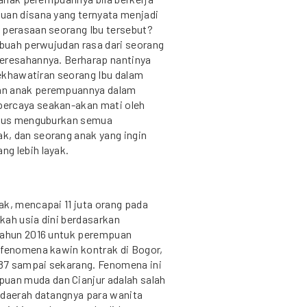
uan disana yang ternyata menjadi
 perasaan seorang Ibu tersebut?
ebuah perwujudan rasa dari seorang
keresahannya. Berharap nantinya
 kekhawatiran seorang Ibu dalam
an anak perempuannya dalam
percaya seakan-akan mati oleh
harus menguburkan semua
k, dan seorang anak yang ingin
g lebih layak.
ak, mencapai 11 juta orang pada
kah usia dini berdasarkan
 tahun 2016 untuk perempuan
 fenomena kawin kontrak di Bogor,
1987 sampai sekarang. Fenomena ini
an muda dan Cianjur adalah salah
 daerah datangnya para wanita