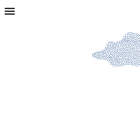
Beranda
Tentang
Permohonan Hibah
Sekolah Pemikiran
Perempuan
Etalase
Blog CME
Proyek Terdahulu
Kredit Web-site