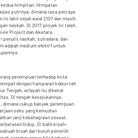
 kedua himpitan. Himpatan
epas putrinya, dimana rasa percaya
ini lahir sejak awal 2107 dan masih
n naskah. Di 2017 proyek ini telah
vie Project dan Akatara,
ari penulis naskah, sutradara, dan
m adalah medium efektif untuk
dupannya.
eorang perempuan terhadap kota
tu tempat dengan hamparan kebun teh
ur Tengah, wilayah itu dikenal
tas. Di tengah kesejukannya,
ni, dimana cukup banyak perempuan
erjaan seks yang kemudian
tkan janji kebahagiaan sesaat.
rbatasan hidup. Di balik kisah-
sebuah kisah dari buruh pemetik
p anak perempuannya bila berkerja