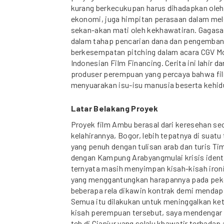
kurang berkecukupan harus dihadapkan oleh
ekonomi, juga himpitan perasaan dalam mel
sekan-akan mati oleh kekhawatiran. Gagasan 
dalam tahap pencarian dana dan pengembanga
berkesempatan pitching dalam acara CGV Mo
Indonesian Film Financing. Cerita ini lahir d
produser perempuan yang percaya bahwa fil
menyuarakan isu-isu manusia beserta kehi
Latar Belakang Proyek
Proyek film Ambu berasal dari keresehan s
kelahirannya, Bogor, lebih tepatnya di sua
yang penuh dengan tulisan arab dan turis Tim
dengan Kampung Arabyangmulai krisis identi
ternyata masih menyimpan kisah-kisah iro
yang menggantungkan harapannya pada pek
beberapa rela dikawin kontrak demi mendapa
Semua itu dilakukan untuk meninggalkan kete
kisah perempuan tersebut, saya mendengar 
teh di Cianjur yang selalu khawatir terhada