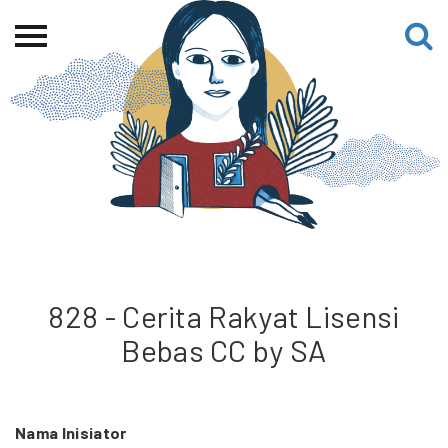
Beranda
Tentang
Permohonan Hibah
Sekolah Pemikiran
Perempuan
Etalase
Blog CME
828 - Cerita Rakyat Lisensi
Bebas CC by SA
Proyek Terdahulu
Nama Inisiator
Kredit Web-site