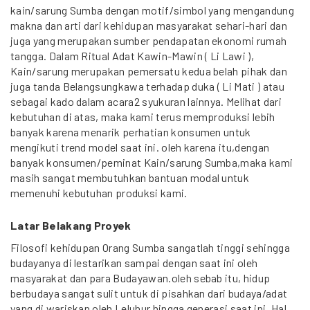
kain/sarung Sumba dengan motif/simbol yang mengandung
makna dan arti dari kehidupan masyarakat sehari-hari dan
juga yang merupakan sumber pendapatan ekonomi rumah
tangga. Dalam Ritual Adat Kawin-Mawin ( Li Lawi ),
Kain/sarung merupakan pemersatu kedua belah pihak dan
juga tanda Belangsungkawa terhadap duka ( Li Mati ) atau
sebagai kado dalam acara2 syukuran lainnya. Melihat dari
kebutuhan di atas, maka kami terus memproduksi lebih
banyak karena menarik perhatian konsumen untuk
mengikuti trend model saat ini. oleh karena itu,dengan
banyak konsumen/peminat Kain/sarung Sumba,maka kami
masih sangat membutuhkan bantuan modal untuk
memenuhi kebutuhan produksi kami.
Latar Belakang Proyek
Filosofi kehidupan Orang Sumba sangatlah tinggi sehingga
budayanya di lestarikan sampai dengan saat ini oleh
masyarakat dan para Budayawan.oleh sebab itu, hidup
berbudaya sangat sulit untuk di pisahkan dari budaya/adat
yang di wariskan oleh Leluhur hingga generasi saat ini. Hal