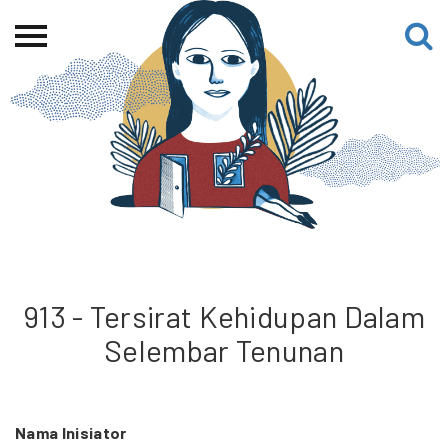
Beranda
Tentang
Permohonan Hibah
Sekolah Pemikiran
Perempuan
Etalase
Blog CME
913 - Tersirat Kehidupan Dalam
Selembar Tenunan
Proyek Terdahulu
Nama Inisiator
Kredit Web-site