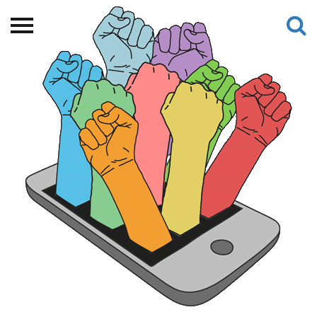
Beranda
Tentang
Permohonan Hibah
Sekolah Pemikiran
Perempuan
Etalase
Blog CME
Proyek Terdahulu
Kredit Web-site