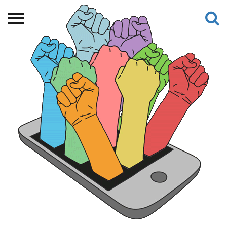
Beranda
Tentang
Permohonan Hibah
Sekolah Pemikiran
Perempuan
Etalase
Blog CME
Proyek Terdahulu
Kredit Web-site