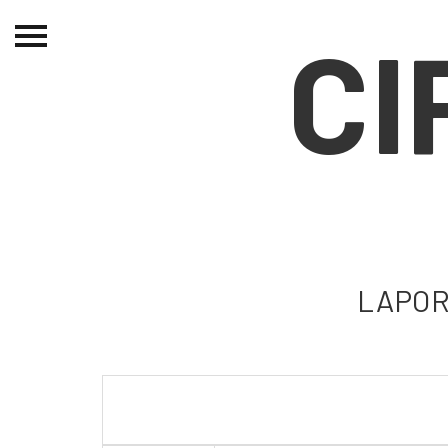
CI
Beranda
Tentang
Permohonan Hibah
Sekolah Pemikiran
Perempuan
Etalase
Blog CME
LAPOR
Proyek Terdahulu
Kredit Web-site