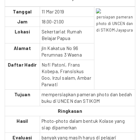
Tanggal
11 Mar 2019
persiapan pameran
Jam
18.00-21.00
photo di UNCEN dan
di STIKOM Jayapura
Lokasi
Sekertariat Rumah
Belajar Papua
Alamat
jln Kakatua No 96
Perumnas 3 Waena
Daftar Hadir
Nofi Patoni, Frans
Kobepa, Fransiskus
Goo, Irzul salam, Ambar
Parwati
Tujuan
mempersiapkan pameran photo dan bedah
buku di UNCEN dan STIKOM
Ringkasan
Hasil
Photo-photo dalam bentuk Kolase yang
siap dipamerkan
Evaluasi
banyak yang masih harus di pelajari