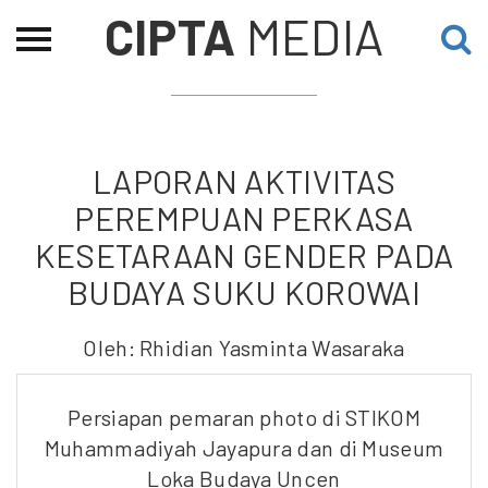
CIPTA
MEDIA
Beranda
Tentang
Permohonan Hibah
LAPORAN AKTIVITAS
Sekolah Pemikiran
PEREMPUAN PERKASA
Perempuan
KESETARAAN GENDER PADA
Etalase
BUDAYA SUKU KOROWAI
Blog CME
Oleh: Rhidian Yasminta Wasaraka
Proyek Terdahulu
Persiapan pemaran photo di STIKOM
Muhammadiyah Jayapura dan di Museum
Loka Budaya Uncen
Kredit Web-site