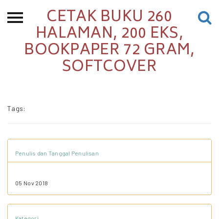
CETAK BUKU 260
Beranda
HALAMAN, 200 EKS,
BOOKPAPER 72 GRAM,
Tentang
SOFTCOVER
Permohonan Hibah
Sekolah Pemikiran
Perempuan
Tags:
Etalase
Blog CME
Penulis dan Tanggal Penulisan
Proyek Terdahulu
05 Nov 2018
Kredit Web-site
Kategori