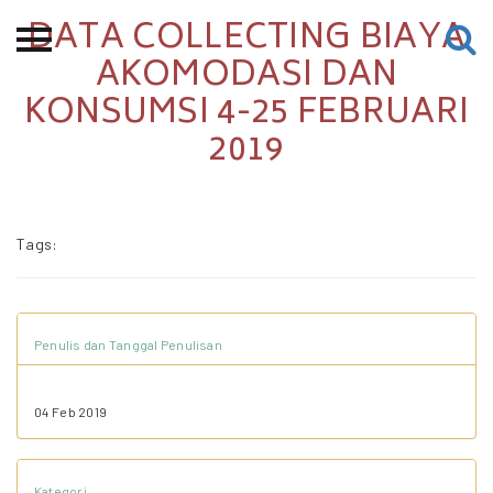
DATA COLLECTING BIAYA
Beranda
AKOMODASI DAN
KONSUMSI 4-25 FEBRUARI
Tentang
2019
Permohonan Hibah
Sekolah Pemikiran
Perempuan
Tags:
Etalase
Blog CME
Penulis dan Tanggal Penulisan
Proyek Terdahulu
04 Feb 2019
Kredit Web-site
Kategori