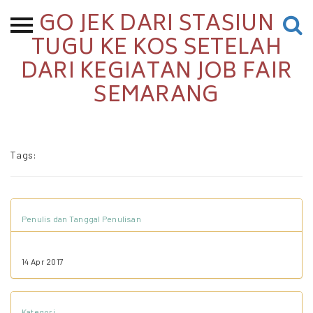
GO JEK DARI STASIUN
Beranda
TUGU KE KOS SETELAH
DARI KEGIATAN JOB FAIR
Tentang
SEMARANG
Permohonan Hibah
Sekolah Pemikiran
Perempuan
Tags:
Etalase
Blog CME
Penulis dan Tanggal Penulisan
Proyek Terdahulu
14 Apr 2017
Kredit Web-site
Kategori