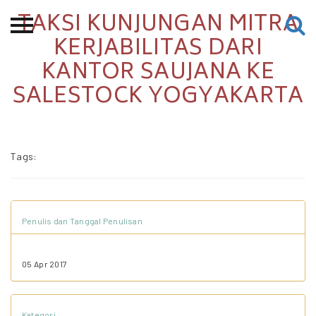
TAKSI KUNJUNGAN MITRA
Beranda
KERJABILITAS DARI
KANTOR SAUJANA KE
Tentang
SALESTOCK YOGYAKARTA
Permohonan Hibah
Sekolah Pemikiran
Perempuan
Tags:
Etalase
Blog CME
Penulis dan Tanggal Penulisan
Proyek Terdahulu
05 Apr 2017
Kredit Web-site
Kategori