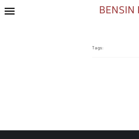
BENSIN 
Beranda
Tentang
Permohonan Hibah
Tags:
Sekolah Pemikiran
Perempuan
Etalase
Blog CME
Proyek Terdahulu
Kredit Web-site