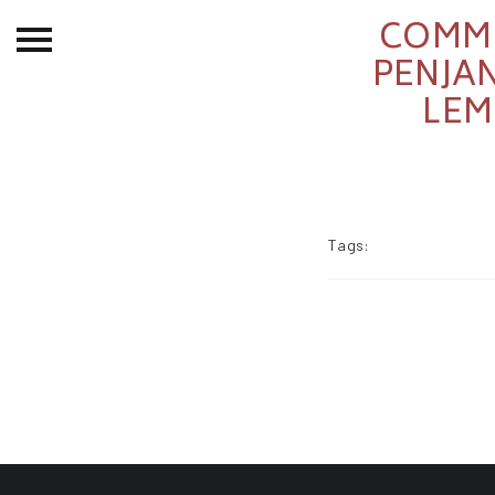
COMMU
Beranda
PENJA
LEM
Tentang
Permohonan Hibah
Sekolah Pemikiran
Perempuan
Tags:
Etalase
Blog CME
Proyek Terdahulu
Kredit Web-site