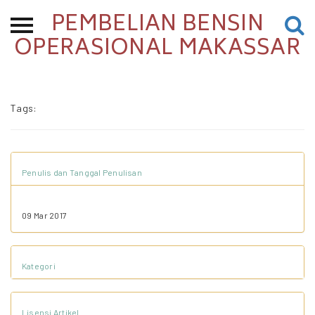
PEMBELIAN BENSIN
Beranda
OPERASIONAL MAKASSAR
Tentang
Permohonan Hibah
Tags:
Sekolah Pemikiran
Perempuan
Etalase
Penulis dan Tanggal Penulisan
Blog CME
09 Mar 2017
Proyek Terdahulu
Kategori
Kredit Web-site
Lisensi Artikel