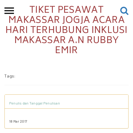
TIKET PESAWAT
Beranda
MAKASSAR JOGJA ACARA
HARI TERHUBUNG INKLUSI
Tentang
MAKASSAR A.N RUBBY
Permohonan Hibah
EMIR
Sekolah Pemikiran
Perempuan
Etalase
Tags:
Blog CME
Penulis dan Tanggal Penulisan
Proyek Terdahulu
18 Mar 2017
Kredit Web-site