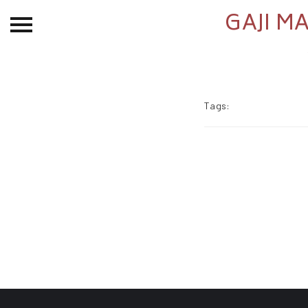
GAJI M
Beranda
Tentang
Permohonan Hibah
Tags:
Sekolah Pemikiran
Perempuan
Etalase
Blog CME
Proyek Terdahulu
Kredit Web-site