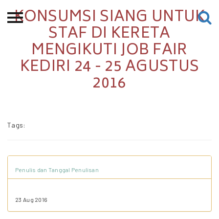
KONSUMSI SIANG UNTUK
Beranda
STAF DI KERETA
MENGIKUTI JOB FAIR
Tentang
KEDIRI 24 - 25 AGUSTUS
Permohonan Hibah
2016
Sekolah Pemikiran
Perempuan
Etalase
Tags:
Blog CME
Penulis dan Tanggal Penulisan
Proyek Terdahulu
23 Aug 2016
Kredit Web-site