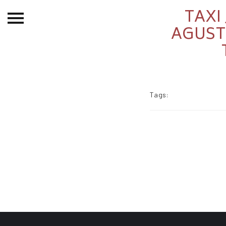
TAXI 
Beranda
AGUSTU
Tentang
Permohonan Hibah
Sekolah Pemikiran
Tags:
Perempuan
Etalase
Blog CME
Proyek Terdahulu
Kredit Web-site