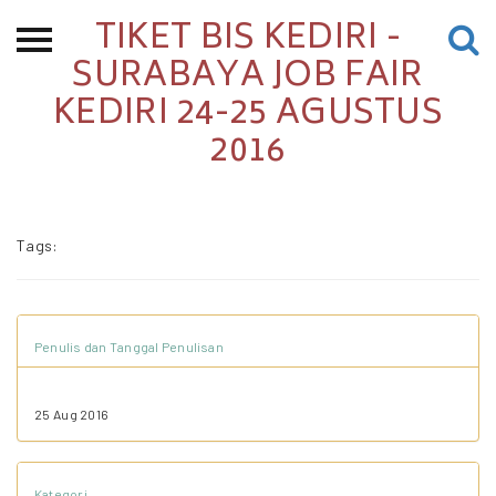
TIKET BIS KEDIRI -
Beranda
SURABAYA JOB FAIR
KEDIRI 24-25 AGUSTUS
Tentang
2016
Permohonan Hibah
Sekolah Pemikiran
Perempuan
Tags:
Etalase
Blog CME
Penulis dan Tanggal Penulisan
Proyek Terdahulu
25 Aug 2016
Kredit Web-site
Kategori