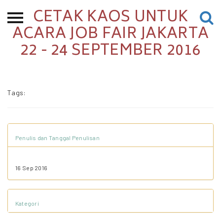
CETAK KAOS UNTUK
Beranda
ACARA JOB FAIR JAKARTA
22 - 24 SEPTEMBER 2016
Tentang
Permohonan Hibah
Sekolah Pemikiran
Tags:
Perempuan
Etalase
Blog CME
Penulis dan Tanggal Penulisan
16 Sep 2016
Proyek Terdahulu
Kategori
Kredit Web-site