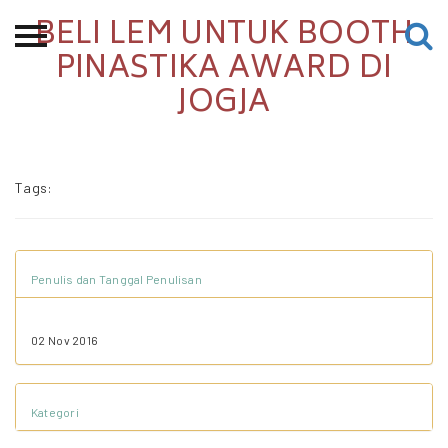
BELI LEM UNTUK BOOTH
Beranda
PINASTIKA AWARD DI
JOGJA
Tentang
Permohonan Hibah
Sekolah Pemikiran
Tags:
Perempuan
Etalase
Blog CME
Penulis dan Tanggal Penulisan
02 Nov 2016
Proyek Terdahulu
Kategori
Kredit Web-site