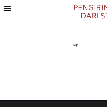
PENGIRI
Beranda
DARI S
Tentang
Permohonan Hibah
Sekolah Pemikiran
Tags:
Perempuan
Etalase
Blog CME
Proyek Terdahulu
Kredit Web-site