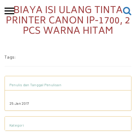
BIAYA ISI ULANG TINTA
Beranda
PRINTER CANON IP-1700, 2
PCS WARNA HITAM
Tentang
Permohonan Hibah
Sekolah Pemikiran
Tags:
Perempuan
Etalase
Blog CME
Penulis dan Tanggal Penulisan
25 Jan 2017
Proyek Terdahulu
Kategori
Kredit Web-site