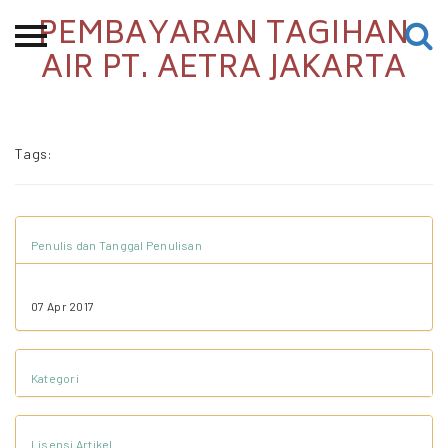
PEMBAYARAN TAGIHAN
Beranda
AIR PT. AETRA JAKARTA
Tentang
Permohonan Hibah
Tags:
Sekolah Pemikiran
Perempuan
Etalase
Penulis dan Tanggal Penulisan
Blog CME
07 Apr 2017
Proyek Terdahulu
Kategori
Kredit Web-site
Lisensi Artikel