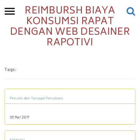
REIMBURSH BIAYA
Beranda
KONSUMSI RAPAT
DENGAN WEB DESAINER
Tentang
RAPOTIVI
Permohonan Hibah
Sekolah Pemikiran
Perempuan
Tags:
Etalase
Blog CME
Penulis dan Tanggal Penulisan
Proyek Terdahulu
03 Mar 2017
Kredit Web-site
Kategori