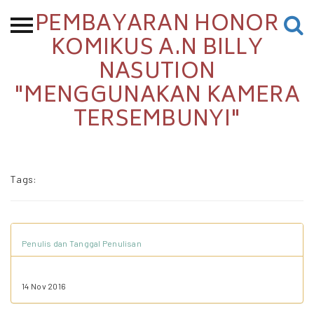
PEMBAYARAN HONOR
Beranda
KOMIKUS A.N BILLY
NASUTION
Tentang
"MENGGUNAKAN KAMERA
Permohonan Hibah
TERSEMBUNYI"
Sekolah Pemikiran
Perempuan
Etalase
Tags:
Blog CME
Penulis dan Tanggal Penulisan
Proyek Terdahulu
14 Nov 2016
Kredit Web-site