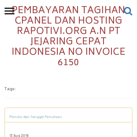
PEMBAYARAN TAGIHAN
Beranda
CPANEL DAN HOSTING
RAPOTIVI.ORG A.N PT
Tentang
JEJARING CEPAT
Permohonan Hibah
INDONESIA NO INVOICE
Sekolah Pemikiran
6150
Perempuan
Etalase
Blog CME
Tags:
Proyek Terdahulu
Penulis dan Tanggal Penulisan
Kredit Web-site
13 Aug 2016