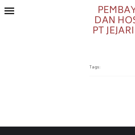
PEMBAY
Beranda
DAN HOS
PT JEJA
Tentang
Permohonan Hibah
Sekolah Pemikiran
Perempuan
Tags:
Etalase
Blog CME
Proyek Terdahulu
Kredit Web-site